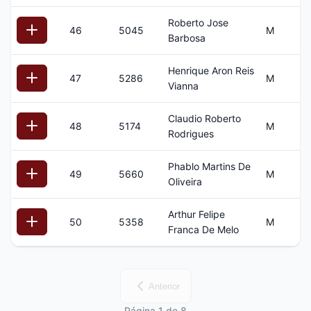
Roberto Jose
46
5045
M
6
Barbosa
Henrique Aron Reis
47
5286
M
1
Vianna
Claudio Roberto
48
5174
M
5
Rodrigues
Phablo Martins De
49
5660
M
3
Oliveira
Arthur Felipe
50
5358
M
1
Franca De Melo
Anterior
Página 1 de 8