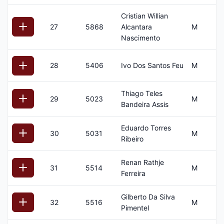
Cristian Willian
27
5868
Alcantara
M
2
Nascimento
28
5406
Ivo Dos Santos Feu
M
4
Thiago Teles
29
5023
M
3
Bandeira Assis
Eduardo Torres
30
5031
M
5
Ribeiro
Renan Rathje
31
5514
M
21
Ferreira
Gilberto Da Silva
32
5516
M
3
Pimentel