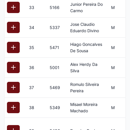
Junior Pereira Do
33
5166
M
3
Carmo
Jose Claudio
34
5337
M
3
Eduardo Divino
Hiago Goncalves
35
5471
M
3
De Sousa
Alex Herdy Da
36
5001
M
4
Silva
Romulo Silveira
37
5469
M
4
Pereira
Misael Moreira
38
5349
M
4
Machado