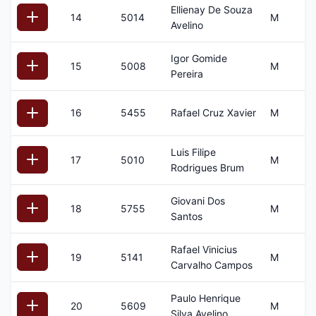
Ellienay De Souza
14
5014
M
3
Avelino
Igor Gomide
15
5008
M
2
Pereira
16
5455
Rafael Cruz Xavier
M
1
Luis Filipe
17
5010
M
2
Rodrigues Brum
Giovani Dos
18
5755
M
5
Santos
Rafael Vinicius
19
5141
M
3
Carvalho Campos
Paulo Henrique
20
5609
M
2
Silva Avelino