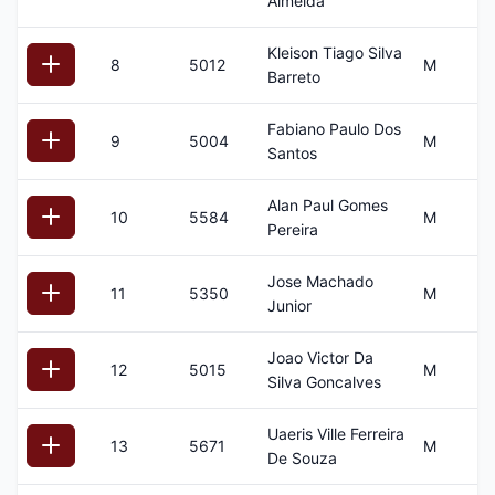
Almeida
Kleison Tiago Silva
8
5012
M
4
Barreto
Fabiano Paulo Dos
9
5004
M
4
Santos
Alan Paul Gomes
10
5584
M
4
Pereira
Jose Machado
11
5350
M
3
Junior
Joao Victor Da
12
5015
M
17
Silva Goncalves
Uaeris Ville Ferreira
13
5671
M
4
De Souza