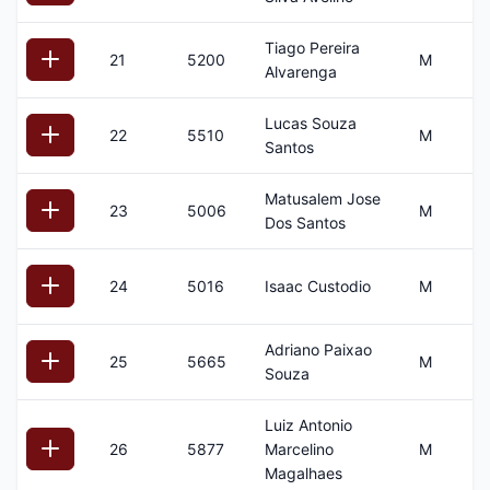
Tiago Pereira
21
5200
M
1
Alvarenga
Lucas Souza
22
5510
M
3
Santos
Matusalem Jose
23
5006
M
5
Dos Santos
24
5016
Isaac Custodio
M
4
Adriano Paixao
25
5665
M
4
Souza
Luiz Antonio
26
5877
Marcelino
M
1
Magalhaes