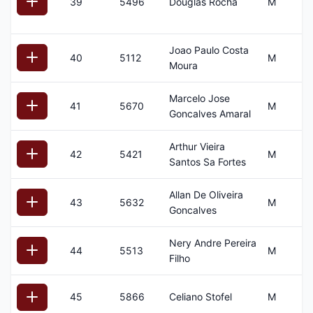
39
5496
Douglas Rocha
M
4
Joao Paulo Costa
40
5112
M
3
Moura
Marcelo Jose
41
5670
M
2
Goncalves Amaral
Arthur Vieira
42
5421
M
1
Santos Sa Fortes
Allan De Oliveira
43
5632
M
2
Goncalves
Nery Andre Pereira
44
5513
M
3
Filho
45
5866
Celiano Stofel
M
3