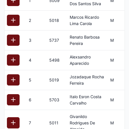
1
5009
M
2
Dos Santos Silva
Marcos Ricardo
2
5018
M
3
Lima Carola
Renato Barbosa
3
5737
M
4
Pereira
Alexsandro
4
5498
M
3
Aparecido
Jozadaque Rocha
5
5019
M
2
Ferreira
Italo Esron Costa
6
5703
M
3
Carvalho
Givanildo
7
5011
Rodrigues De
M
4